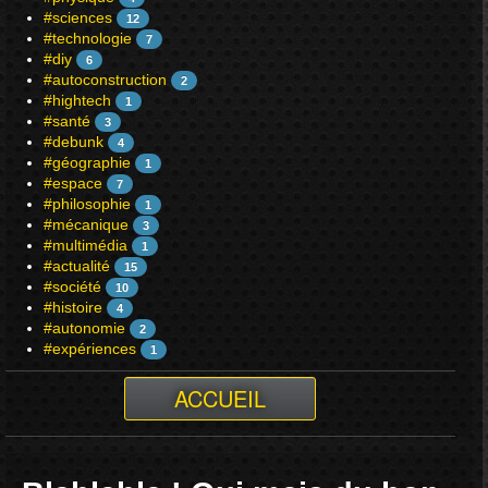
#sciences
12
#technologie
7
#diy
6
#autoconstruction
2
#hightech
1
#santé
3
#debunk
4
#géographie
1
#espace
7
#philosophie
1
#mécanique
3
#multimédia
1
#actualité
15
#société
10
#histoire
4
#autonomie
2
#expériences
1
ACCUEIL