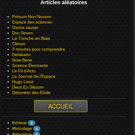
Articles aléatoires
Primum Non Nocere
Espace des sciences
Osons causer
Doc Seven
La Tronche en Biais
Climen
3 minutes pour comprendre
Defakator
Nota Bene
Science Étonnante
Le Fil d'Actu
Le Journal de l'Espace
Hugo Lisoir
Deus Ex Silicium
Debunker des Etoile
ACCUEIL
#chimie
2
#bricolage
6
#physique
4