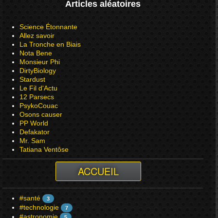
Articles aléatoires
Science Étonnante
Allez savoir
La Tronche en Biais
Nota Bene
Monsieur Phi
DirtyBiology
Stardust
Le Fil d'Actu
12 Parsecs
PsykoCouac
Osons causer
PP World
Defakator
Mr. Sam
Tatiana Ventôse
ACCUEIL
#santé
3
#technologie
7
#astronomie
5