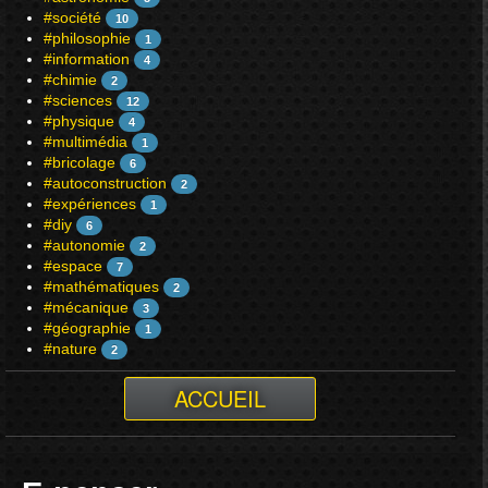
#société
10
#philosophie
1
#information
4
#chimie
2
#sciences
12
#physique
4
#multimédia
1
#bricolage
6
#autoconstruction
2
#expériences
1
#diy
6
#autonomie
2
#espace
7
#mathématiques
2
#mécanique
3
#géographie
1
#nature
2
ACCUEIL