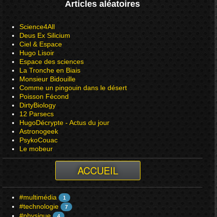
Articles aléatoires
Science4All
Deus Ex Silicium
Ciel & Espace
Hugo Lisoir
Espace des sciences
La Tronche en Biais
Monsieur Bidouille
Comme un pingouin dans le désert
Poisson Fécond
DirtyBiology
12 Parsecs
HugoDécrypte - Actus du jour
Astronogeek
PsykoCouac
Le mobeur
ACCUEIL
#multimédia
1
#technologie
7
#physique
4