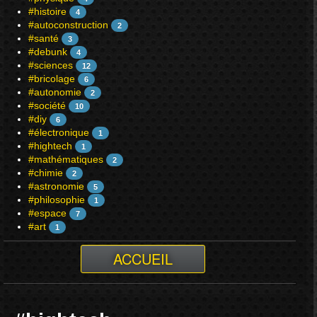
#histoire
4
#autoconstruction
2
#santé
3
#debunk
4
#sciences
12
#bricolage
6
#autonomie
2
#société
10
#diy
6
#électronique
1
#hightech
1
#mathématiques
2
#chimie
2
#astronomie
5
#philosophie
1
#espace
7
#art
1
ACCUEIL