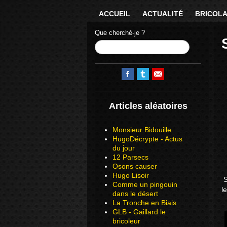
ACCUEIL
ACTUALITÉ
BRICOL
Que cherché-je ?
Articles aléatoires
Monsieur Bidouille
HugoDécrypte - Actus
du jour
12 Parsecs
Osons causer
Hugo Lisoir
S
Comme un pingouin
l
dans le désert
La Tronche en Biais
GLB - Gaillard le
bricoleur