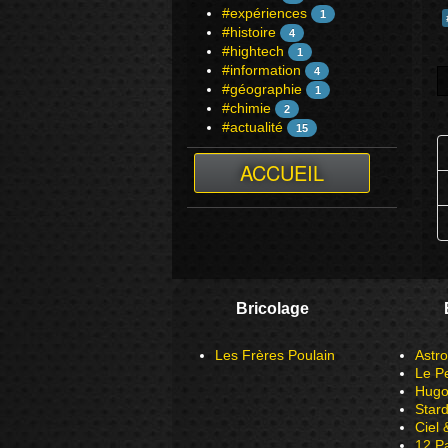
#expériences
1
#histoire
4
#hightech
1
#information
4
#géographie
1
#chimie
2
#actualité
15
ACCUEIL
Bricolage
Les Frères Poulain
Astr
Le P
Hugo 
Star
Ciel
12 P