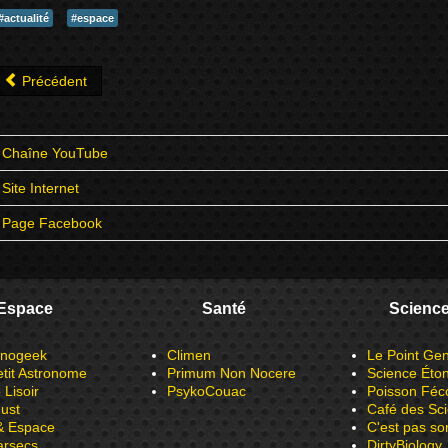
#actualité
#espace
Précédent
Chaîne YouTube
Site Internet
Page Facebook
Espace
Santé
Scienc
onogeek
Climen
Le Point Gen
etit Astronome
Primum Non Nocere
Science Éto
Lisoir
PsykoCouac
Poisson Féc
dust
Café des Sc
 & Espace
C'est pas so
arsecs
DirtyBiology