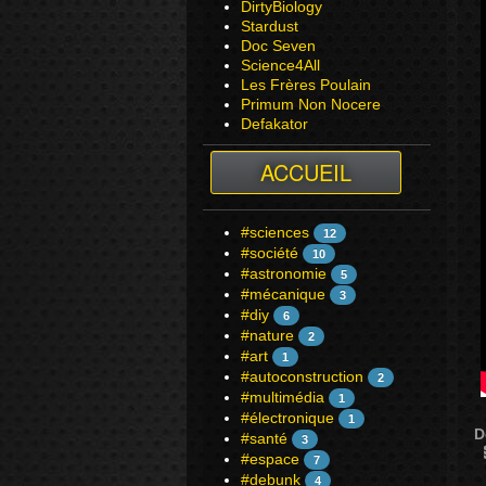
DirtyBiology
Stardust
Doc Seven
Science4All
Les Frères Poulain
Primum Non Nocere
Defakator
ACCUEIL
#sciences
12
#société
10
#astronomie
5
#mécanique
3
#diy
6
#nature
2
#art
1
#autoconstruction
2
#multimédia
1
#électronique
1
D
#santé
3
#espace
7
#debunk
4