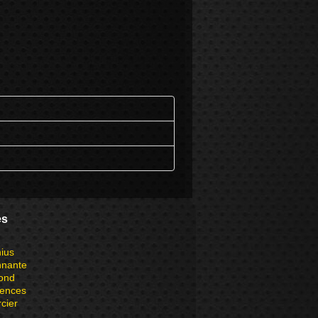
es
ius
nnante
ond
iences
rcier