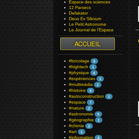
Espace des sciences
12 Parsecs
Defakator
Deus Ex Silicium
Le Petit Astronome
Le Journal de l'Espace
ACCUEIL
#bricolage
6
#hightech
1
#physique
4
#expériences
1
#multimédia
1
#histoire
4
#autoconstruction
2
#espace
7
#nature
2
#astronomie
5
#géographie
1
#chimie
2
#art
1
#information
4