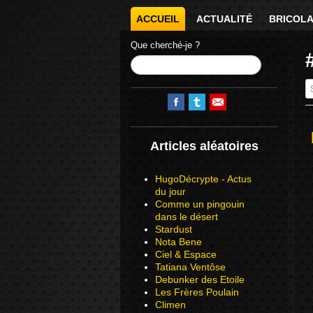
ACCUEIL
ACTUALITÉ
BRICOL
Que cherché-je ?
Sa
Articles aléatoires
HugoDécrypte - Actus
du jour
Comme un pingouin
dans le désert
Stardust
Nota Bene
Ciel & Espace
Tatiana Ventôse
Debunker des Etoile
Les Frères Poulain
Climen