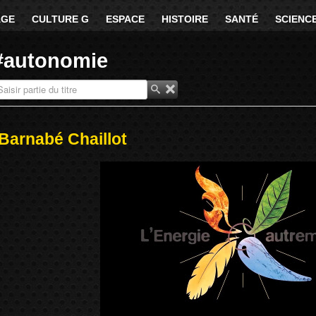
AGE
CULTURE G
ESPACE
HISTOIRE
SANTÉ
SCIENC
#autonomie
isir partie du titre
Barnabé Chaillot